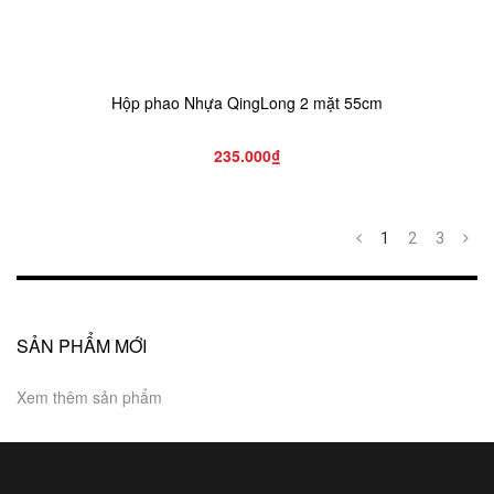
Hộp phao Nhựa QingLong 2 mặt 55cm
235.000₫
1
2
3
SẢN PHẨM MỚI
Xem thêm sản phẩm