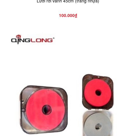
Lưới rời vành 45cm (tráng nhựa)
100.000₫