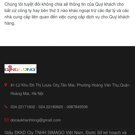
Chúng tôi tuyệt đối không chia sẻ thông tin của Quý khách cho
bất cứ công ty hay bên thứ 3 nào khác ngoại trừ các đại lý và các
nhà cung cấp liên quan đến việc cung cấp dịch vụ cho Quý khách
hàng.
81-L2 Khu Đô Thị Louis City,Tân Mai, Phường Hoàng Văn Thụ,Quận
Hoàng Mai, Hà Nội
024.22171602 - 024.22180620 - 0987845506
docaukhanhlong@gmail.com
Giấy ĐKKD Cty TNHH SIMAGO Việt Nam, Được Sở kế hoạch và