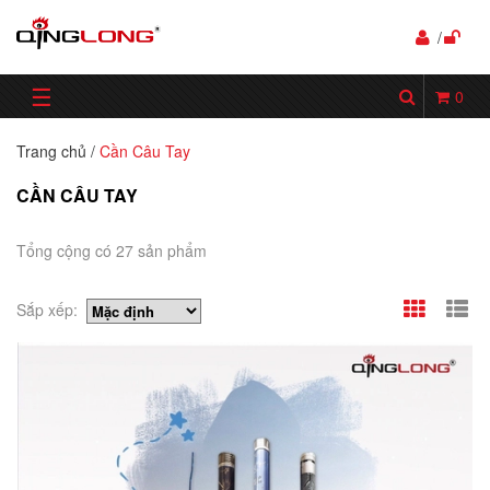
/
☰
0
Trang chủ
/
Cần Câu Tay
CẦN CÂU TAY
Tổng cộng có 27 sản phẩm
Sắp xếp: