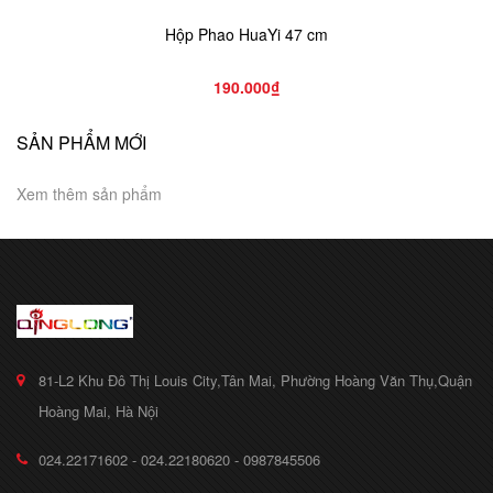
Hộp Phao HuaYi 47 cm
190.000₫
SẢN PHẨM MỚI
Xem thêm sản phẩm
81-L2 Khu Đô Thị Louis City,Tân Mai, Phường Hoàng Văn Thụ,Quận
Hoàng Mai, Hà Nội
024.22171602 - 024.22180620 - 0987845506