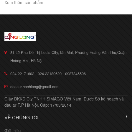
Xem thêm sản phẩm
81-L2 Khu Đô Thị Louis City,Tân Mai, Phường Hoàng Văn Thụ,Quận
Hoàng Mai, Hà Nội
024.22171602 - 024.22180620 - 0987845506
docaukhanhlong@gmail.com
Giấy ĐKKD Cty TNHH SIMAGO Việt Nam, Được Sở kế hoạch và
đầu tư T.P Hà Nội, Cấp: 17/03/2014
VỀ CHÚNG TÔI
Giới thiệu