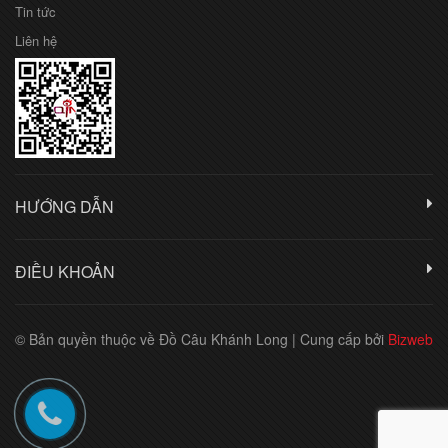
Tin tức
Liên hệ
HƯỚNG DẪN
ĐIỀU KHOẢN
© Bản quyền thuộc về Đồ Câu Khánh Long
|
Cung cấp bởi
Bizweb