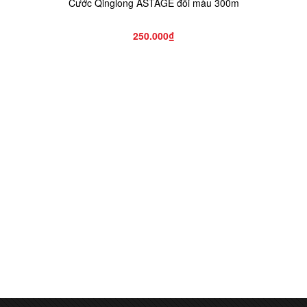
Cước Qinglong ASTAGE đổi màu 300m
250.000₫