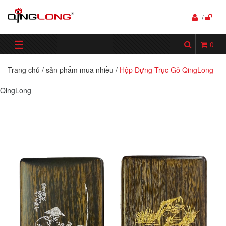
/
☰
0
Trang chủ
/
sản phẩm mua nhiều
/
Hộp Đựng Trục Gỗ QingLong
QingLong