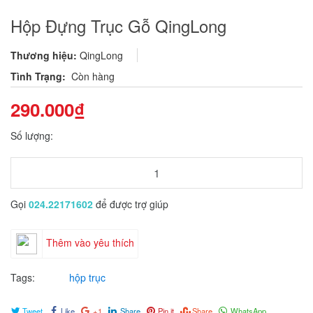
Hộp Đựng Trục Gỗ QingLong
Thương hiệu:
QingLong
Tình Trạng:
Còn hàng
290.000₫
Số lượng:
Gọi
024.22171602
để được trợ giúp
Thêm vào yêu thích
Tags:
hộp trục
Tweet
Like
+1
Share
Pin it
Share
WhatsApp