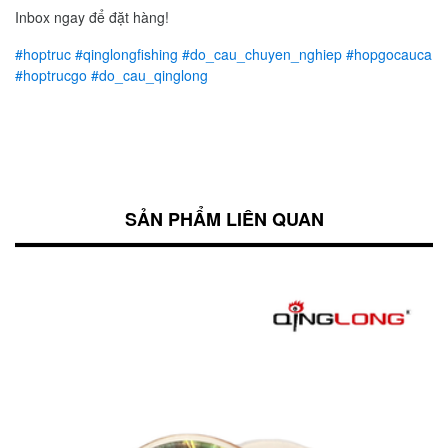
Inbox ngay để đặt hàng!
#hoptruc
#qinglongfishing
#do_cau_chuyen_nghiep
#hopgocauca
#hoptrucgo
#do_cau_qinglong
SẢN PHẨM LIÊN QUAN