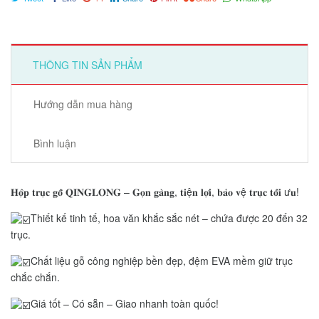
THÔNG TIN SẢN PHẨM
Hướng dẫn mua hàng
Bình luận
𝐇𝐨̣̂𝐩 𝐭𝐫𝐮̣𝐜 𝐠𝐨̂̃ 𝐐𝐈𝐍𝐆𝐋𝐎𝐍𝐆 – 𝐆𝐨̣𝐧 𝐠𝐚̀𝐧𝐠, 𝐭𝐢ệ𝐧 𝐥𝐨̛̣𝐢, 𝐛𝐚̉𝐨 𝐯ệ 𝐭𝐫𝐮̣𝐜 𝐭𝐨̂́𝐢 ư𝐮!
Thiết kế tinh tế, hoa văn khắc sắc nét – chứa được 20 đến 32
trục.
Chất liệu gỗ công nghiệp bền đẹp, đệm EVA mềm giữ trục
chắc chắn.
Giá tốt – Có sẵn – Giao nhanh toàn quốc!