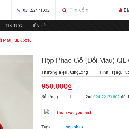
024.22171602
Đă
TIN TỨC
LIÊN HỆ
ổi Màu) QL 65x10
Hộp Phao Gỗ (Đổi Màu) QL
Thương hiệu:
QingLong
Tình Trạng:
C
950.000₫
Số lượng:
Gọi
024.22171602
để đ
Thêm vào yêu thích
Tags:
hộp phao