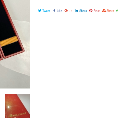
Tweet
Like
+1
Share
Pin it
Share