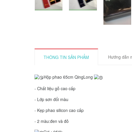
Hướng dẫn 
THÔNG TIN SẢN PHẨM
Hộp phao 65cm QingLong
- Chất liệu gỗ cao cấp
- Lớp sơn đổi màu
- Kẹp phao silicon cao cấp
- 2 màu:đen và đỏ
Giá : 950k .