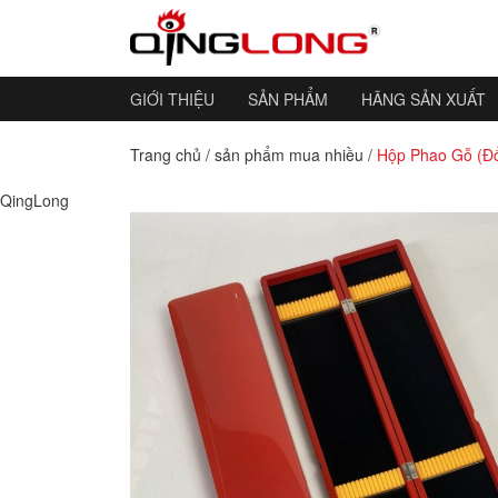
GIỚI THIỆU
SẢN PHẨM
HÃNG SẢN XUẤT
Trang chủ
/
sản phẩm mua nhiều
/
Hộp Phao Gỗ (Đ
QingLong