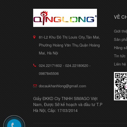
VỀ C
Giới thi
81-L2 Khu Đô Thị Louis City,Tân Mai,
Sản ph
Phường Hoàng Văn Thụ,Quận Hoàng
Hãng sả
Mai, Hà Nội
Tin tức
Liên hệ
024.22171602 - 024.22180620 -
0987845506
docaukhanhlong@gmail.com
Giấy ĐKKD Cty TNHH SIMAGO Việt
Nam, Được Sở kế hoạch và đầu tư T.P
Hà Nội, Cấp: 17/03/2014