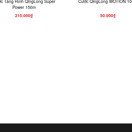
c Tàng Hình QingLong Super
Cước QingLong WOTION 1
Power 150m
215.000₫
50.000₫