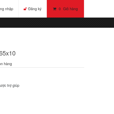
ng nhập
Đăng ký
0
Giỏ hàng
 65x10
òn hàng
ược trợ giúp