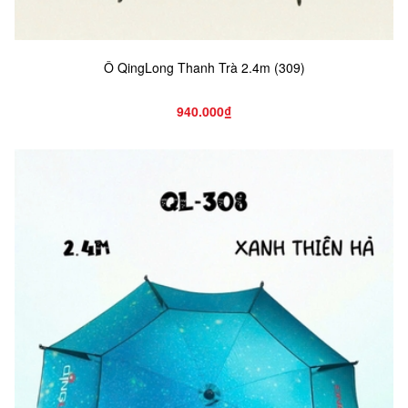
Ô QingLong Thanh Trà 2.4m (309)
940.000₫