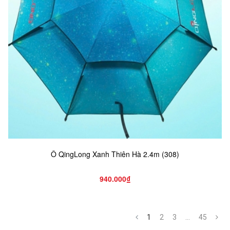
Ô QingLong Xanh Thiên Hà 2.4m (308)
940.000₫
1
2
3
...
45