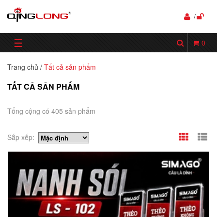
/
☰
0
Trang chủ
/
Tất cả sản phẩm
TẤT CẢ SẢN PHẨM
Tổng cộng có 405 sản phẩm
Sắp xếp: