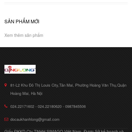
SẢN PHẨM MỚI
Xem thêm sản phẩm
81-L2 Khu Đô Thị Louis City,Tân Mai, Phường Hoàng Văn Thụ,Quận
Hoàng Mai, Hà Nội
024.22171602 - 024.22180620 - 0987845506
docaukhanhlong@gmail.com
Giấy ĐKKD Cty TNHH SIMAGO Việt Nam, Được Sở kế hoạch và