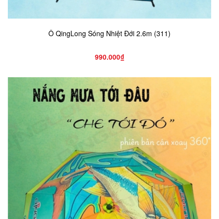
Ô QingLong Sóng Nhiệt Đới 2.6m (311)
990.000₫