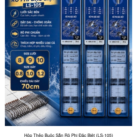
Hộp Thẻo Buộc Sẵn Rô Phi Đặc Biệt (LS-105)