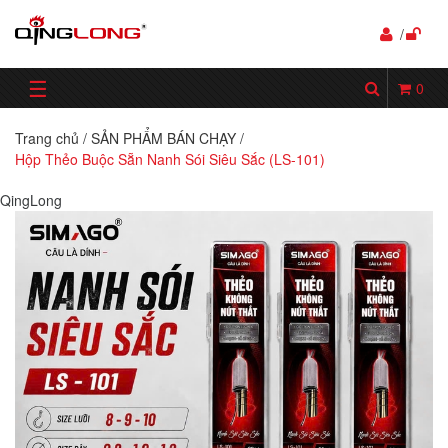
/
☰
0
Trang chủ
/
SẢN PHẨM BÁN CHẠY
/
Hộp Thẻo Buộc Sẵn Nanh Sói Siêu Sắc (LS-101)
QingLong