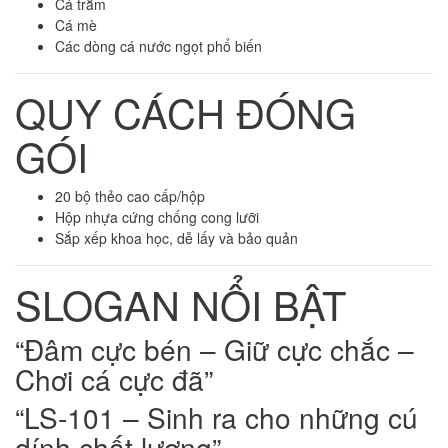
Cá trắm
Cá mè
Các dòng cá nước ngọt phổ biến
QUY CÁCH ĐÓNG
GÓI
20 bộ thẻo cao cấp/hộp
Hộp nhựa cứng chống cong lưỡi
Sắp xếp khoa học, dễ lấy và bảo quản
SLOGAN NỔI BẬT
“Đâm cực bén – Giữ cực chắc –
Chơi cá cực đã”
“LS-101 – Sinh ra cho những cú
dính chất lượng”