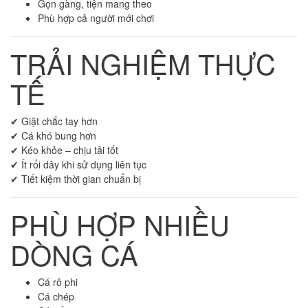
Gọn gàng, tiện mang theo
Phù hợp cả người mới chơi
TRẢI NGHIỆM THỰC
TẾ
✔ Giật chắc tay hơn
✔ Cá khó bung hơn
✔ Kéo khỏe – chịu tải tốt
✔ Ít rối dây khi sử dụng liên tục
✔ Tiết kiệm thời gian chuẩn bị
PHÙ HỢP NHIỀU
DÒNG CÁ
Cá rô phi
Cá chép