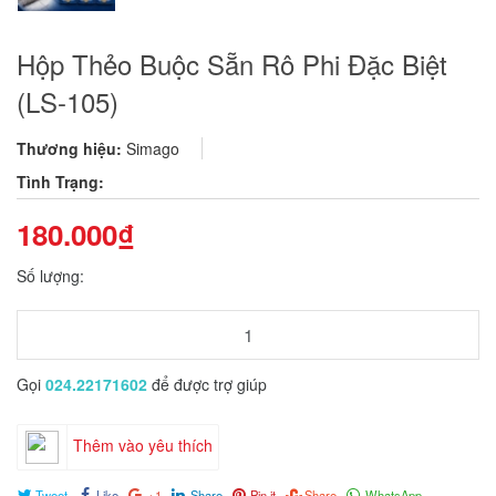
Hộp Thẻo Buộc Sẵn Rô Phi Đặc Biệt
(LS-105)
Thương hiệu:
Simago
Tình Trạng:
180.000₫
Số lượng:
Gọi
024.22171602
để được trợ giúp
Thêm vào yêu thích
Tweet
Like
+1
Share
Pin it
Share
WhatsApp