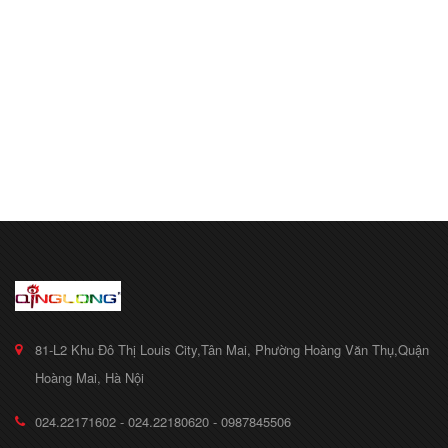
81-L2 Khu Đô Thị Louis City,Tân Mai, Phường Hoàng Văn Thụ,Quận
Hoàng Mai, Hà Nội
024.22171602 - 024.22180620 - 0987845506