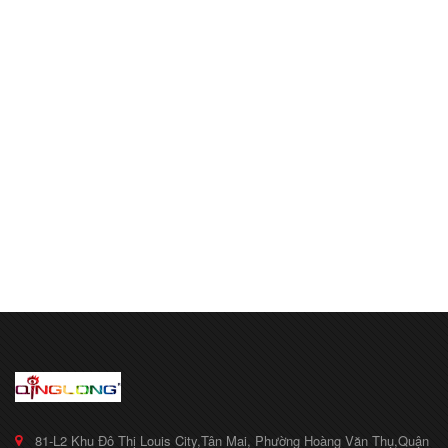
81-L2 Khu Đô Thị Louis City,Tân Mai, Phường Hoàng Văn Thụ,Quận