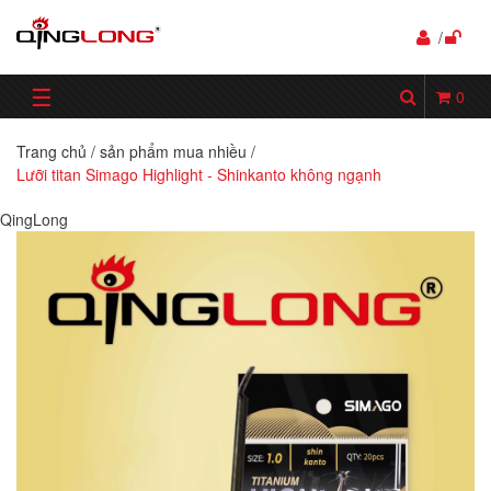
/
☰
0
Trang chủ
/
sản phẩm mua nhiều
/
Lưỡi titan Simago Highlight - Shinkanto không ngạnh
QingLong