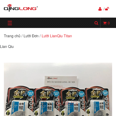
/
☰
0
Trang chủ
/
Lưỡi Đơn
/
Lưỡi LianQiu Titan
Lian Qiu