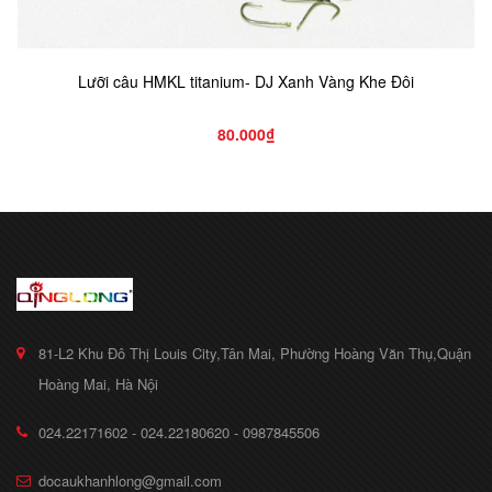
Lưỡi câu HMKL titanium- DJ Xanh Vàng Khe Đôi
80.000₫
81-L2 Khu Đô Thị Louis City,Tân Mai, Phường Hoàng Văn Thụ,Quận
Hoàng Mai, Hà Nội
024.22171602 - 024.22180620 - 0987845506
docaukhanhlong@gmail.com