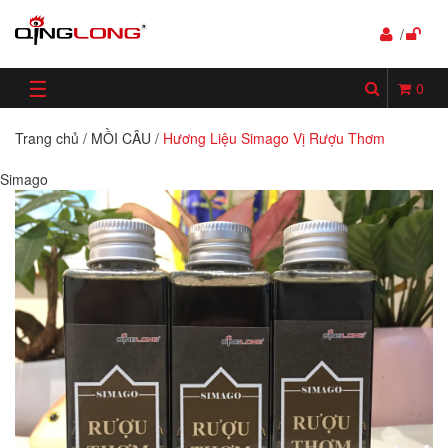
/
☰
0
Trang chủ
/
MỒI CÂU
/
Hương Liệu Simago Vị Rượu Thơm
Simago