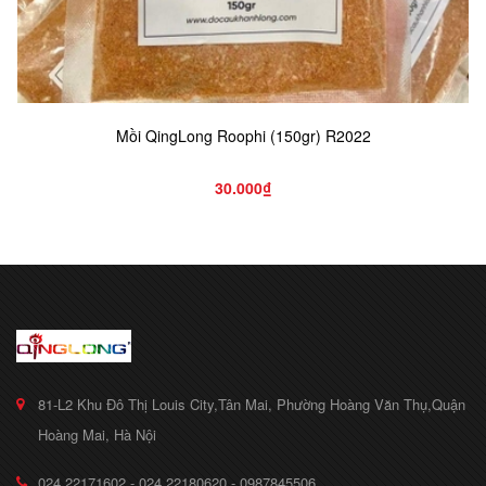
Mồi QingLong Roophi (150gr) R2022
30.000₫
81-L2 Khu Đô Thị Louis City,Tân Mai, Phường Hoàng Văn Thụ,Quận
Hoàng Mai, Hà Nội
024.22171602 - 024.22180620 - 0987845506