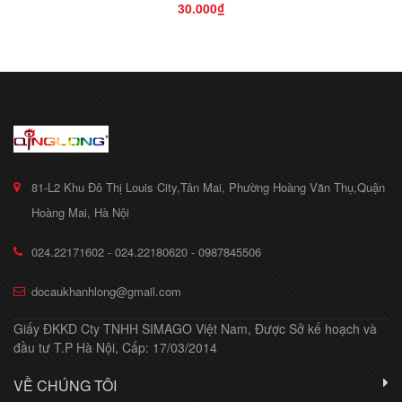
30.000₫
81-L2 Khu Đô Thị Louis City,Tân Mai, Phường Hoàng Văn Thụ,Quận
Hoàng Mai, Hà Nội
024.22171602 - 024.22180620 - 0987845506
docaukhanhlong@gmail.com
Giấy ĐKKD Cty TNHH SIMAGO Việt Nam, Được Sở kế hoạch và
đầu tư T.P Hà Nội, Cấp: 17/03/2014
VỀ CHÚNG TÔI