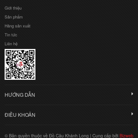
Giới thiệu
Sản phẩm
Hãng sản xuất
Tin tức
Liên hệ
HƯỚNG DẪN
ĐIỀU KHOẢN
© Bản quyền thuộc về Đồ Câu Khánh Long
|
Cung cấp bởi
Bizweb