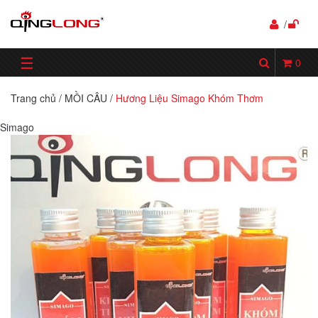
/
☰
0
Trang chủ
/
MỒI CÂU
/
Hương Liệu Simago Khóm Thơm
Simago