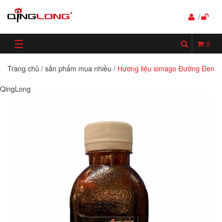
/
☰
0
Trang chủ
/
sản phẩm mua nhiều
/
Hương liệu simago Đường Đen
QingLong