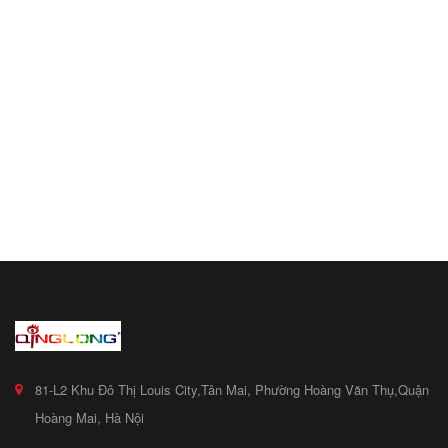
81-L2 Khu Đô Thị Louis City,Tân Mai, Phường Hoàng Văn Thụ,Quận
Hoàng Mai, Hà Nội