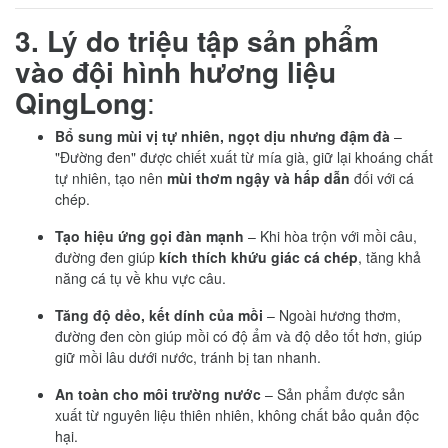
3. Lý do triệu tập sản phẩm
vào đội hình hương liệu
QingLong
:
Bổ sung mùi vị tự nhiên, ngọt dịu nhưng đậm đà
–
"Đường đen" được chiết xuất từ mía già, giữ lại khoáng chất
tự nhiên, tạo nên
mùi thơm ngậy và hấp dẫn
đối với cá
chép.
Tạo hiệu ứng gọi đàn mạnh
– Khi hòa trộn với mồi câu,
đường đen giúp
kích thích khứu giác cá chép
, tăng khả
năng cá tụ về khu vực câu.
Tăng độ dẻo, kết dính của mồi
– Ngoài hương thơm,
đường đen còn giúp mồi có độ ẩm và độ dẻo tốt hơn, giúp
giữ mồi lâu dưới nước, tránh bị tan nhanh.
An toàn cho môi trường nước
– Sản phẩm được sản
xuất từ nguyên liệu thiên nhiên, không chất bảo quản độc
hại.