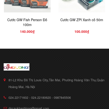
Cước GW Fish Person Đỏ
Cước GW ZPI Xanh cỏ 50m
100m
140.000₫
100.000₫
81-L2 Khu Đô Thị Louis City,Tân Mai, Phường Hoàng Văn Thụ,Quận
Hoàng Mai, Hà Nội
024.22171602 - 024.22180620 - 0987845506
docaukhanhlong@gmail.com