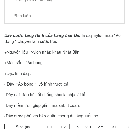
Bình luận
Dây cước Tàng Hình của hãng LianQiu
là dây nylon màu ''Ảo
Bóng '' chuyên làm cước trục
+Nguyên liệu: Nylon nhập khẩu Nhật Bản.
+Màu sắc : ''Ảo bóng ''
+Đặc tính dây:
- Dây ''Ảo bóng '' vô hình trước cá.
-Dây dai, đàn hồi tốt chống shock, chịu tải tốt.
-Dây mềm trơn giúp giảm ma sát, ít xoăn.
-Dây được phủ lớp bảo quản chống ải ,tăng tuổi thọ.
Size (#)
1.0
1.2
1.5
2.0
2.5
3.0