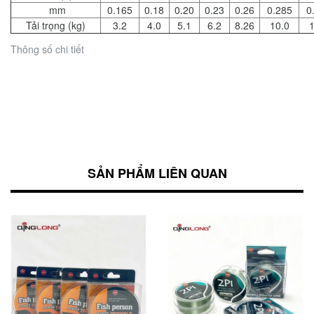
mm
0.165
0.18
0.20
0.23
0.26
0.285
0
Tải trọng (kg)
3.2
4.0
5.1
6.2
8.26
10.0
1
Thông số chi tiết
SẢN PHẨM LIÊN QUAN