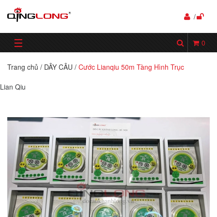
/
☰
0
Trang chủ
/
DÂY CÂU
/
Cước Lianqiu 50m Tàng Hình Trục
Lian Qiu