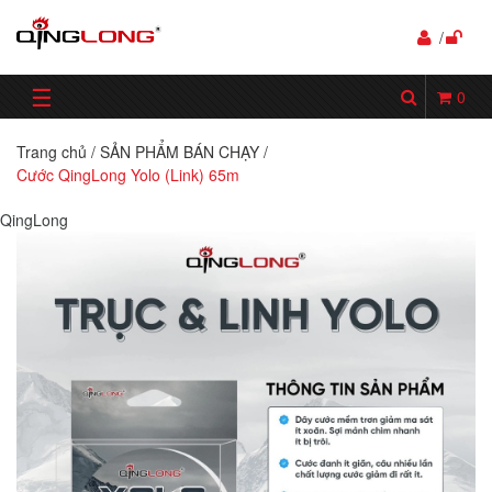
/
☰
0
Trang chủ
/
SẢN PHẨM BÁN CHẠY
/
Cước QingLong Yolo (Link) 65m
QingLong