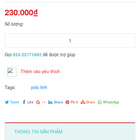
230.000₫
Số lượng:
Gọi
024.22171602
để được trợ giúp
Thêm vào yêu thích
Tags:
yolo linh
Tweet
Like
+1
Share
Pin it
Share
WhatsApp
THÔNG TIN SẢN PHẨM