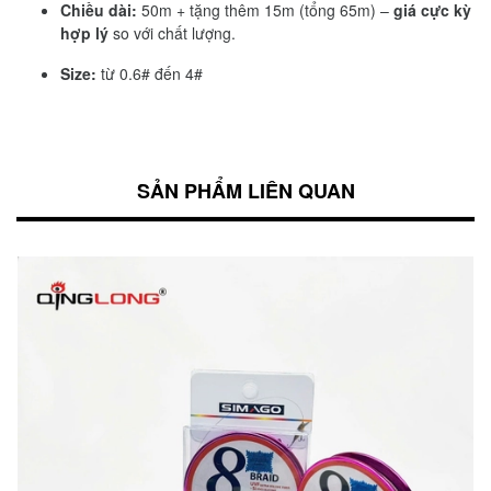
Chiều dài:
50m + tặng thêm 15m (tổng 65m) –
giá cực kỳ
hợp lý
so với chất lượng.
Size:
từ 0.6# đến 4#
SẢN PHẨM LIÊN QUAN