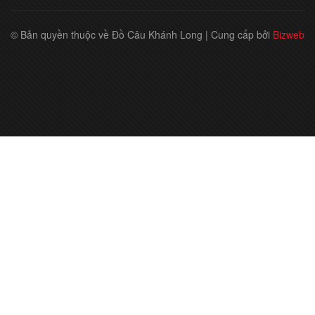
© Bản quyền thuộc về Đồ Câu Khánh Long
|
Cung cấp bởi
Bizweb