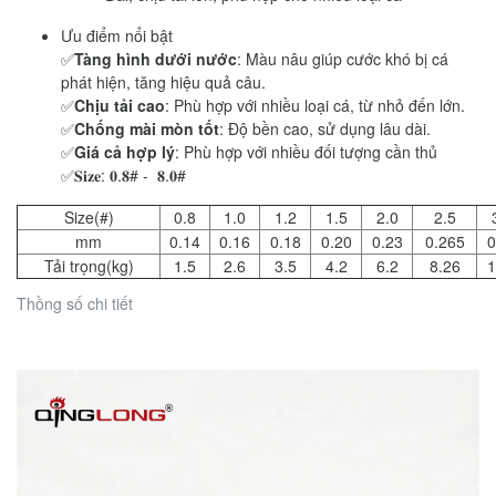
Ưu điểm nổi bật
✅
Tàng hình dưới nước
: Màu nâu giúp cước khó bị cá
phát hiện, tăng hiệu quả câu.
✅
Chịu tải cao
: Phù hợp với nhiều loại cá, từ nhỏ đến lớn.
✅
Chống mài mòn tốt
: Độ bền cao, sử dụng lâu dài.
✅
Giá cả hợp lý
: Phù hợp với nhiều đối tượng cần thủ
✅
𝐒𝐢𝐳𝐞: 𝟎.𝟖# - 𝟖.𝟎#
Size(#)
0.8
1.0
1.2
1.5
2.0
2.5
mm
0.14
0.16
0.18
0.20
0.23
0.265
0
Tải trọng(kg)
1.5
2.6
3.5
4.2
6.2
8.26
1
Thồng số chi tiết