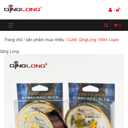
/
☰
0
Trang chủ
/
sản phẩm mua nhiều
/
Cước QingLong 100m Liupo
Qing Long