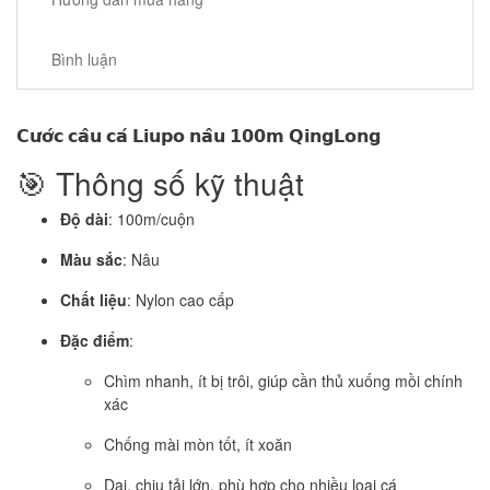
Bình luận
𝗖𝘂̛𝗼̛́𝗰 𝗰𝗮̂𝘂 𝗰𝗮́ 𝗟𝗶𝘂𝗽𝗼 𝗻𝗮̂𝘂 𝟭𝟬𝟬𝗺 𝗤𝗶𝗻𝗴𝗟𝗼𝗻𝗴
🎯 Thông số kỹ thuật
Độ dài
: 100m/cuộn
Màu sắc
: Nâu
Chất liệu
: Nylon cao cấp
Đặc điểm
:
Chìm nhanh, ít bị trôi, giúp cần thủ xuống mồi chính
xác
Chống mài mòn tốt, ít xoăn
Dai, chịu tải lớn, phù hợp cho nhiều loại cá