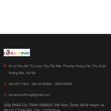
81-L2 Khu Đô Thị Louis City,Tân Mai, Phường Hoàng Văn Thụ,Quận
Hoàng Mai, Hà Nội
024.22171602 - 024.22180620 - 0987845506
docaukhanhlong@gmail.com
Giấy ĐKKD Cty TNHH SIMAGO Việt Nam, Được Sở kế hoạch và
đầu tư T.P Hà Nội, Cấp: 17/03/2014