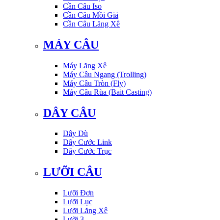
Cần Câu Iso
Cần Câu Mồi Giả
Cần Câu Lăng Xê
MÁY CÂU
Máy Lăng Xê
Máy Câu Ngang (Trolling)
Máy Câu Tròn (Fly)
Máy Câu Rùa (Bait Casting)
DÂY CÂU
Dây Dù
Dây Cước Link
Dây Cước Trục
LƯỠI CÂU
Lưỡi Đơn
Lưỡi Lục
Lưỡi Lăng Xê
Lưỡi 3