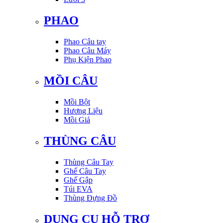
PHAO
Phao Câu tay
Phao Câu Máy
Phụ Kiện Phao
MỒI CÂU
Mồi Bột
Hương Liệu
Mồi Giả
THÙNG CÂU
Thùng Câu Tay
Ghế Câu Tay
Ghế Gập
Túi EVA
Thùng Đựng Đồ
DỤNG CỤ HỖ TRỢ