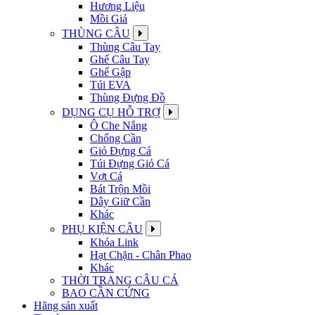
Hương Liệu
Mồi Giả
THÙNG CÂU
Thùng Câu Tay
Ghế Câu Tay
Ghế Gập
Túi EVA
Thùng Đựng Đồ
DỤNG CỤ HỖ TRỢ
Ô Che Nắng
Chống Cần
Giỏ Đựng Cá
Túi Đựng Giỏ Cá
Vợt Cá
Bát Trộn Mồi
Dây Giữ Cần
Khác
PHỤ KIỆN CÂU
Khóa Link
Hạt Chặn - Chân Phao
Khác
THỜI TRANG CÂU CÁ
BAO CẦN CỨNG
Hãng sản xuất