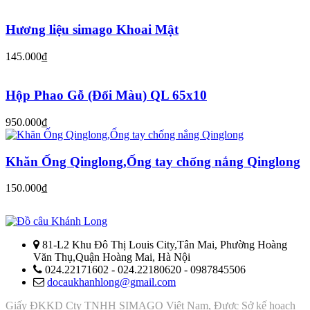
Hương liệu simago Khoai Mật
145.000₫
Hộp Phao Gỗ (Đổi Màu) QL 65x10
950.000₫
Khăn Ống Qinglong,Ống tay chống nắng Qinglong
150.000₫
81-L2 Khu Đô Thị Louis City,Tân Mai, Phường Hoàng
Văn Thụ,Quận Hoàng Mai, Hà Nội
024.22171602 - 024.22180620 - 0987845506
docaukhanhlong@gmail.com
Giấy ĐKKD Cty TNHH SIMAGO Việt Nam, Được Sở kế hoạch