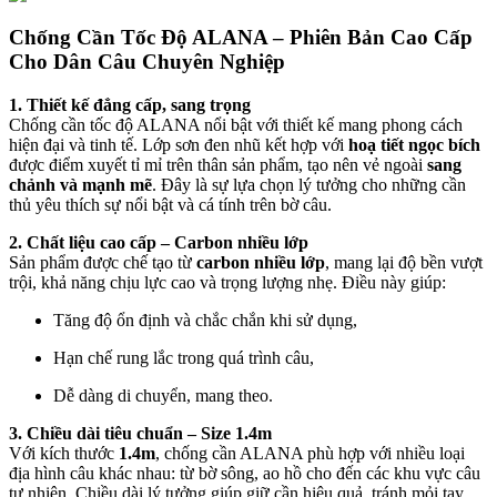
Chống Cần Tốc Độ ALANA – Phiên Bản Cao Cấp
Cho Dân Câu Chuyên Nghiệp
1. Thiết kế đẳng cấp, sang trọng
Chống cần tốc độ ALANA nổi bật với thiết kế mang phong cách
hiện đại và tinh tế. Lớp sơn đen nhũ kết hợp với
hoạ tiết ngọc bích
được điểm xuyết tỉ mỉ trên thân sản phẩm, tạo nên vẻ ngoài
sang
chảnh và mạnh mẽ
. Đây là sự lựa chọn lý tưởng cho những cần
thủ yêu thích sự nổi bật và cá tính trên bờ câu.
2. Chất liệu cao cấp – Carbon nhiều lớp
Sản phẩm được chế tạo từ
carbon nhiều lớp
, mang lại độ bền vượt
trội, khả năng chịu lực cao và trọng lượng nhẹ. Điều này giúp:
Tăng độ ổn định và chắc chắn khi sử dụng,
Hạn chế rung lắc trong quá trình câu,
Dễ dàng di chuyển, mang theo.
3. Chiều dài tiêu chuẩn – Size 1.4m
Với kích thước
1.4m
, chống cần ALANA phù hợp với nhiều loại
địa hình câu khác nhau: từ bờ sông, ao hồ cho đến các khu vực câu
tự nhiên. Chiều dài lý tưởng giúp giữ cần hiệu quả, tránh mỏi tay