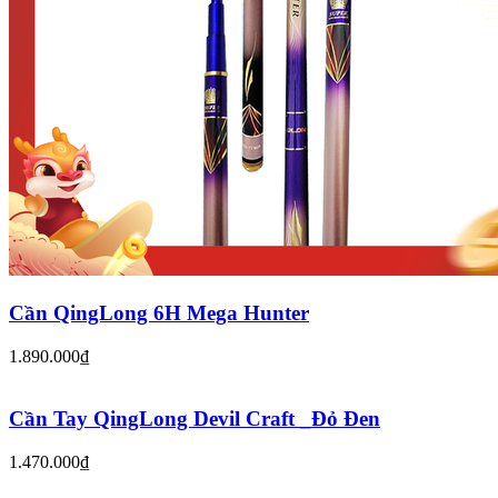
Cần QingLong 6H Mega Hunter
1.890.000₫
Cần Tay QingLong Devil Craft _Đỏ Đen
1.470.000₫