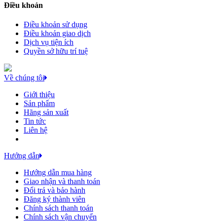
Điều khoản
Điều khoản sử dụng
Điều khoản giao dịch
Dịch vụ tiện ích
Quyền sở hữu trí tuệ
Về chúng tôi
Giới thiệu
Sản phẩm
Hãng sản xuất
Tin tức
Liên hệ
Hướng dẫn
Hướng dẫn mua hàng
Giao nhận và thanh toán
Đổi trả và bảo hành
Đăng ký thành viên
Chính sách thanh toán
Chính sách vận chuyển