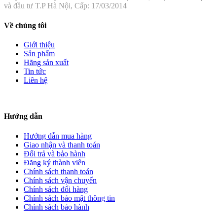
và đầu tư T.P Hà Nội, Cấp: 17/03/2014
Về chúng tôi
Giới thiệu
Sản phẩm
Hãng sản xuất
Tin tức
Liên hệ
Hướng dẫn
Hướng dẫn mua hàng
Giao nhận và thanh toán
Đổi trả và bảo hành
Đăng ký thành viên
Chính sách thanh toán
Chính sách vận chuyển
Chính sách đổi hàng
Chính sách bảo mật thông tin
Chính sách bảo hành