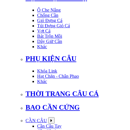
Ô Che Nắng
Chống Cần
Giỏ Đựng Cá
Túi Đựng Giỏ Cá
Vợt Cá
Bát Trộn Mồi
Dây Giữ Cần
Khác
PHỤ KIỆN CÂU
Khóa Link
Hạt Chặn - Chân Phao
Khác
THỜI TRANG CÂU CÁ
BAO CẦN CỨNG
CẦN CÂU
Cần Câu Tay