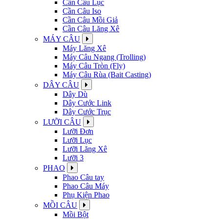
Cần Câu Lục
Cần Câu Iso
Cần Câu Mồi Giả
Cần Câu Lăng Xê
MÁY CÂU
Máy Lăng Xê
Máy Câu Ngang (Trolling)
Máy Câu Tròn (Fly)
Máy Câu Rùa (Bait Casting)
DÂY CÂU
Dây Dù
Dây Cước Link
Dây Cước Trục
LƯỠI CÂU
Lưỡi Đơn
Lưỡi Lục
Lưỡi Lăng Xê
Lưỡi 3
PHAO
Phao Câu tay
Phao Câu Máy
Phụ Kiện Phao
MỒI CÂU
Mồi Bột