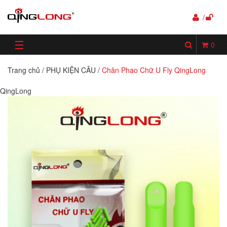
/
☰
0
Trang chủ
/
PHỤ KIỆN CÂU
/
Chân Phao Chữ U Fly QingLong
QingLong