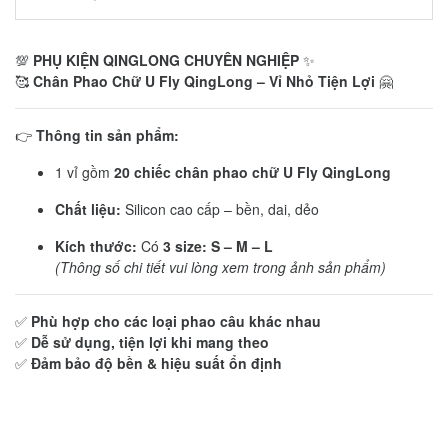
💯
PHỤ KIỆN QINGLONG CHUYÊN NGHIỆP
✨
🥰
Chân Phao Chữ U Fly QingLong – Vỉ Nhỏ Tiện Lợi
🤗
👉
Thông tin sản phẩm:
1 vỉ gồm
20 chiếc chân phao chữ U Fly QingLong
Chất liệu:
Silicon cao cấp – bền, dai, dẻo
Kích thước:
Có
3 size: S – M – L
(Thông số chi tiết vui lòng xem trong ảnh sản phẩm)
✅
Phù hợp cho các loại phao câu khác nhau
✅
Dễ sử dụng, tiện lợi khi mang theo
✅
Đảm bảo độ bền & hiệu suất ổn định