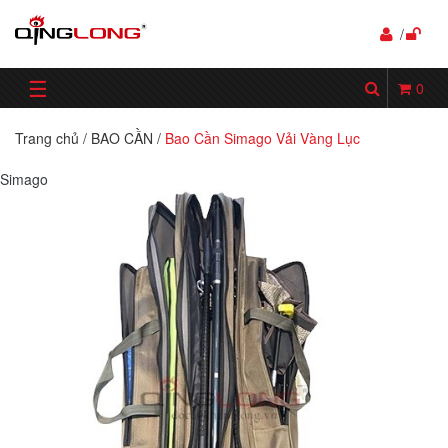
/
☰
0
Trang chủ
/
BAO CẦN
/
Bao Cần Simago Vải Vàng Lục
Simago