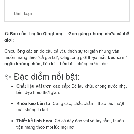
Bình luận
🎣
Bao cần 1 ngăn QingLong – Gọn gàng nhưng chứa cả thế
giới!
Chiều lòng các tín đồ câu cá yêu thích sự tối giản nhưng vẫn
muốn mang theo “cả gia tài”, QingLong giới thiệu mẫu
bao cần 1
ngăn không chân
, tiện lợi – bền bỉ – chống nước nhẹ.
✨ Đặc điểm nổi bật:
Chất liệu vải trơn cao cấp
: Dễ lau chùi, chống nước nhẹ,
bền đẹp theo thời gian.
Khóa kéo bản to
: Cứng cáp, chắc chắn – thao tác mượt
mà, không lo kẹt.
Thiết kế linh hoạt
: Có cả dây đeo vai và tay cầm, thuận
tiện mang theo mọi lúc mọi nơi.