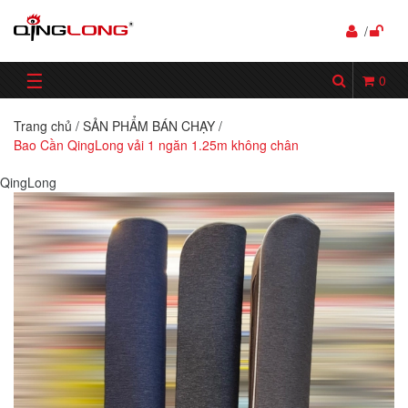
/
☰
0
Trang chủ
/
SẢN PHẨM BÁN CHẠY
/
Bao Cần QingLong vải 1 ngăn 1.25m không chân
QingLong