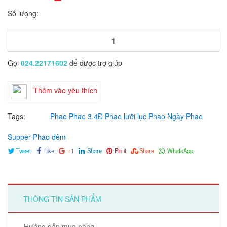
Số lượng:
Gọi
024.22171602
để được trợ giúp
Thêm vào yêu thích
Tags:
Phao
Phao 3.4Đ
Phao lưỡi lục
Phao Ngày
Phao
Supper
Phao đêm
Tweet
Like
+1
Share
Pin it
Share
WhatsApp
THÔNG TIN SẢN PHẨM
Hướng dẫn mua hàng