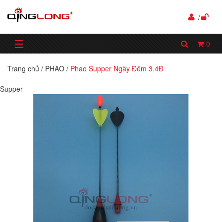
/
☰
0
Trang chủ
/
PHAO
/
Phao Supper Ngày Đêm 3.4Đ
Supper