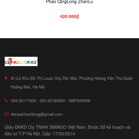
Phao QingLong ZhanLu
420.000₫
81-L2 Khu Đô Thị Louis City,Tân Mai, Phường Hoàng Văn Thụ,Quận
Hoàng Mai, Hà Nội
024.22171602 - 024.22180620 - 0987845506
docaukhanhlong@gmail.com
Giấy ĐKKD Cty TNHH SIMAGO Việt Nam, Được Sở kế hoạch và
đầu tư T.P Hà Nội, Cấp: 17/03/2014