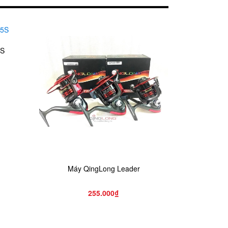
5S
Máy QingLong Leader
Má
255.000₫