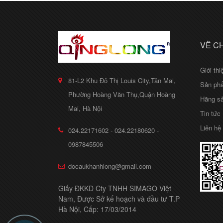
VỀ C
Giới thi
81-L2 Khu Đô Thị Louis City,Tân Mai,
Sản ph
Phường Hoàng Văn Thụ,Quận Hoàng
Hãng sả
Mai, Hà Nội
Tin tức
Liên hệ
024.22171602 - 024.22180620 -
0987845506
docaukhanhlong@gmail.com
Giấy ĐKKD Cty TNHH SIMAGO Việt
Nam, Được Sở kế hoạch và đầu tư T.P
Hà Nội, Cấp: 17/03/2014