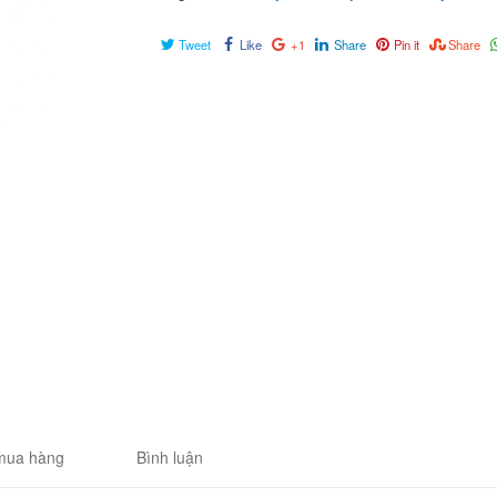
Tweet
Like
+1
Share
Pin it
Share
mua hàng
Bình luận