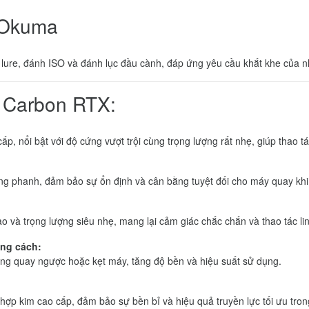
 Okuma
lure, đánh ISO và đánh lục đầu cành, đáp ứng yêu cầu khắt khe của 
y Carbon RTX:
p, nổi bật với độ cứng vượt trội cùng trọng lượng rất nhẹ, giúp thao t
g phanh, đảm bảo sự ổn định và cân bằng tuyệt đối cho máy quay khi 
ao và trọng lượng siêu nhẹ, mang lại cảm giác chắc chắn và thao tác li
ng cách:
ợng quay ngược hoặc kẹt máy, tăng độ bền và hiệu suất sử dụng.
ợp kim cao cấp, đảm bảo sự bền bỉ và hiệu quả truyền lực tối ưu tron