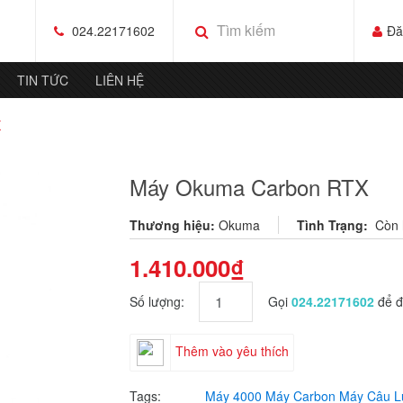
024.22171602
Đă
TIN TỨC
LIÊN HỆ
X
Máy Okuma Carbon RTX
Thương hiệu:
Okuma
Tình Trạng:
Còn 
1.410.000₫
Số lượng:
Gọi
024.22171602
để đ
Thêm vào yêu thích
Tags:
Máy 4000
Máy Carbon
Máy Câu L