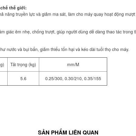
chế thế giới:
hả năng truyền lực và giảm ma sát, làm cho máy quay hoạt động mượt
ảm giác êm nhẹ, chống trượt, giúp người dùng dễ dàng thao tác trong t
ư nước và bụi bẩn, giảm thiểu tổn hại và kéo dài tuổi thọ cho máy.
(g)
Tải trọng (kg)
mm/M
5.6
0.25/300, 0.30/210, 0.35/155
SẢN PHẨM LIÊN QUAN