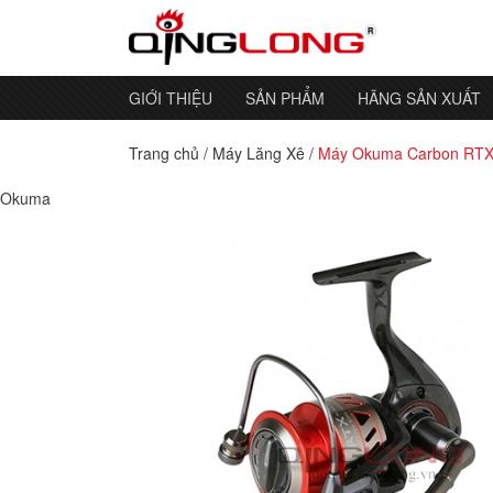
GIỚI THIỆU
SẢN PHẨM
HÃNG SẢN XUẤT
Trang chủ
/
Máy Lăng Xê
/
Máy Okuma Carbon RT
Okuma