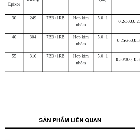
Epixor
30
249
7BB+1RB
Hợp kim
5.0 :1
0.2/300,0.2
nhôm
40
304
7BB+1RB
Hợp kim
5.0 :1
0.25/260,0.3
nhôm
55
316
7BB+1RB
Hợp kim
5.0 :1
0.30/300, 0.
nhôm
SẢN PHẨM LIÊN QUAN