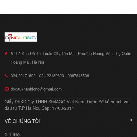
81-L2 Khu Đô Thị Louis City,Tân Mai, Phường Hoàng Văn Thụ,Quận
Hoàng Mai, Hà Nội
024.22171602 - 024.22180620 - 0987845506
docaukhanhlong@gmail.com
Giấy ĐKKD Cty TNHH SIMAGO Việt Nam, Được Sở kế hoạch và
đầu tư T.P Hà Nội, Cấp: 17/03/2014
VỀ CHÚNG TÔI
Giới thiệu