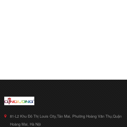
81-L2 Khu Đô Thị Louis City,Tân Mai, Phường Hoàng Văn Thụ,Quận
Hoàng Mai, Hà Nội