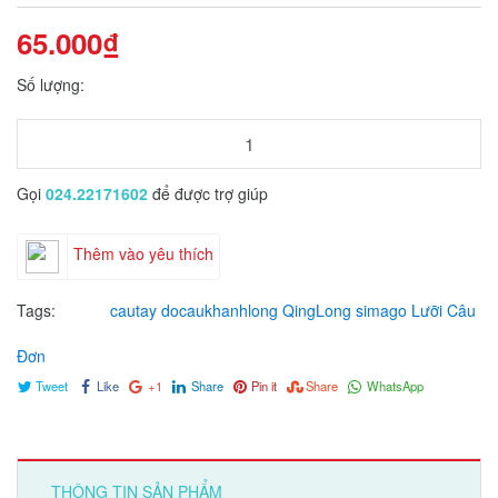
65.000₫
Số lượng:
Gọi
024.22171602
để được trợ giúp
Thêm vào yêu thích
Tags:
cautay
docaukhanhlong
QingLong
simago
Lưỡi Câu
Đơn
Tweet
Like
+1
Share
Pin it
Share
WhatsApp
THÔNG TIN SẢN PHẨM