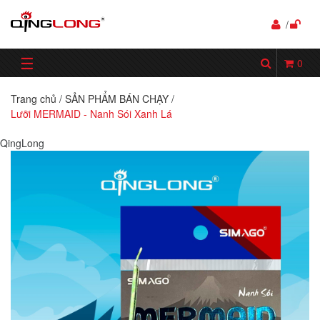
/
☰
0
Trang chủ
/
SẢN PHẨM BÁN CHẠY
/
Lưỡi MERMAID - Nanh Sói Xanh Lá
QingLong