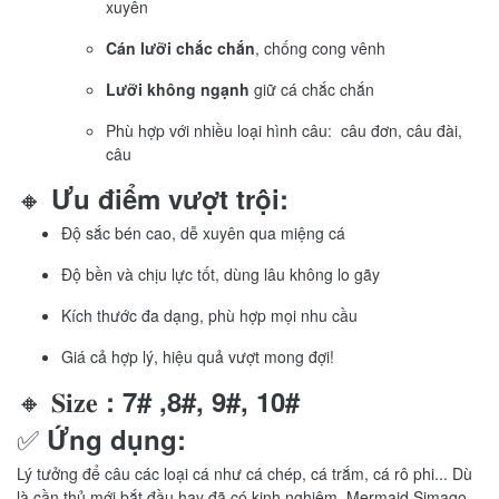
xuyên
Cán lưỡi chắc chắn
, chống cong vênh
Lưỡi không ngạnh
giữ cá chắc chắn
Phù hợp với nhiều loại hình câu: câu đơn, câu đài,
câu
🔸
Ưu điểm vượt trội:
Độ sắc bén cao, dễ xuyên qua miệng cá
Độ bền và chịu lực tốt, dùng lâu không lo gãy
Kích thước đa dạng, phù hợp mọi nhu cầu
Giá cả hợp lý, hiệu quả vượt mong đợi!
🔸 𝐒𝐢𝐳𝐞
: 7# ,8#, 9#, 10#
✅
Ứng dụng:
Lý tưởng để câu các loại cá như cá chép, cá trắm, cá rô phi... Dù
là cần thủ mới bắt đầu hay đã có kinh nghiệm, Mermaid Simago