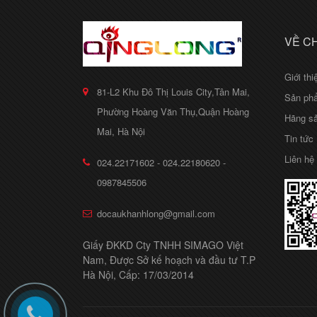
VỀ C
Giới thi
81-L2 Khu Đô Thị Louis City,Tân Mai,
Sản ph
Phường Hoàng Văn Thụ,Quận Hoàng
Hãng sả
Mai, Hà Nội
Tin tức
Liên hệ
024.22171602 - 024.22180620 -
0987845506
docaukhanhlong@gmail.com
Giấy ĐKKD Cty TNHH SIMAGO Việt
Nam, Được Sở kế hoạch và đầu tư T.P
Hà Nội, Cấp: 17/03/2014