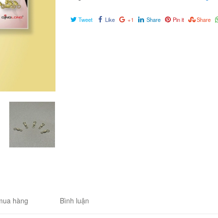
Tweet
Like
+1
Share
Pin it
Share
mua hàng
Bình luận