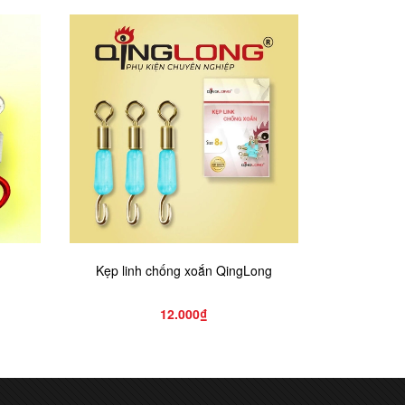
Kẹp linh chống xoắn QingLong
Khóa số 8 m
12.000₫