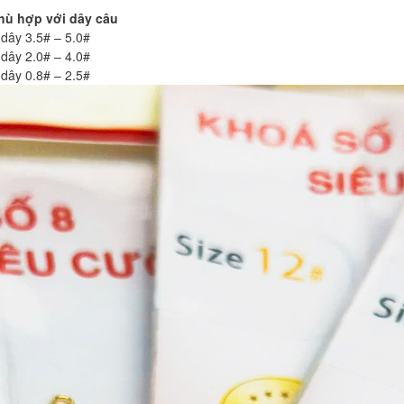
hù hợp với dây câu
 dây 3.5# – 5.0#
 dây 2.0# – 4.0#
 dây 0.8# – 2.5#