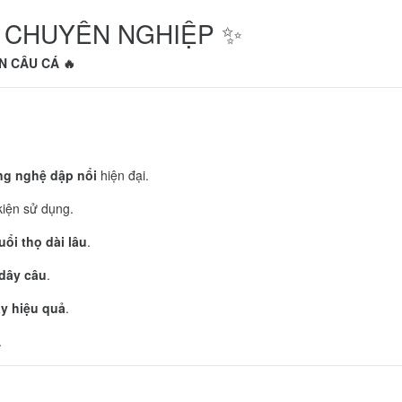
G CHUYÊN NGHIỆP ✨
N CÂU CÁ 🔥
ng nghệ dập nổi
hiện đại.
kiện sử dụng.
uổi thọ dài lâu
.
 dây câu
.
y hiệu quả
.
.