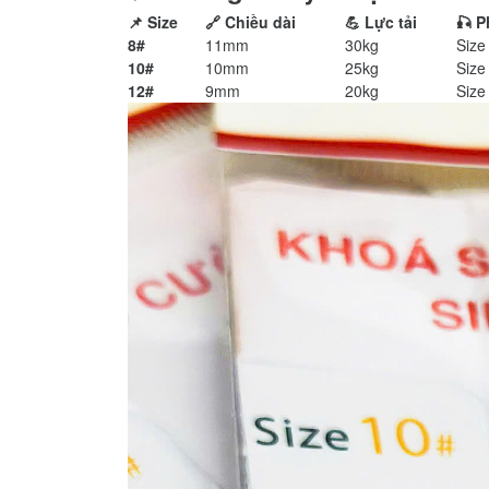
📌 Size
🔗 Chiều dài
💪 Lực tải
🎣 P
8#
11mm
30kg
Size
10#
10mm
25kg
Size
12#
9mm
20kg
Size