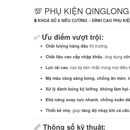
💯 PHỤ KIỆN QINGLON
🔒 KHOÁ SỐ 8 SIÊU CƯỜNG – ĐỈNH CAO PHỤ KIỆ
✅
Ưu điểm vượt trội:
Chất lượng hàng đầu
thị trường.
Chất liệu cao cấp nhập khẩu
, ứng dụng
cô
Lực tải cao
, cực kỳ bền chắc trong mọi điều 
Mạ màu vàng sáng bóng
,
chống ăn mòn
,
t
Xử lý đánh bóng kỹ lưỡng
,
không làm hại
Khả năng xoay cực nhanh
,
chống xoắn dâ
Thiết kế nhẹ
, giúp
tăng độ nhạy khi cá cắn
📏
Thông số kỹ thuật: