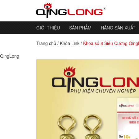
GIỚI THIỆU
SẢN PHẨM
HÃNG SẢN XUẤT
Trang chủ
/
Khóa Link
/
Khóa số 8 Siêu Cường Qin
QingLong