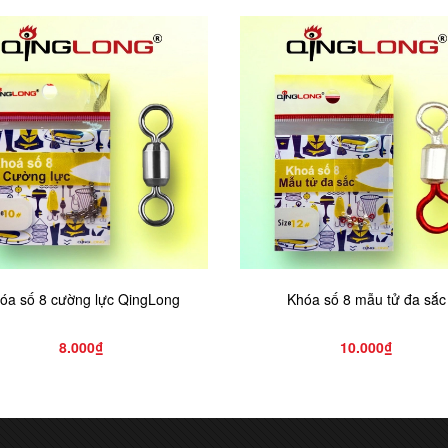
óa số 8 cường lực QingLong
Khóa số 8 mẫu tử đa sắc
8.000₫
10.000₫