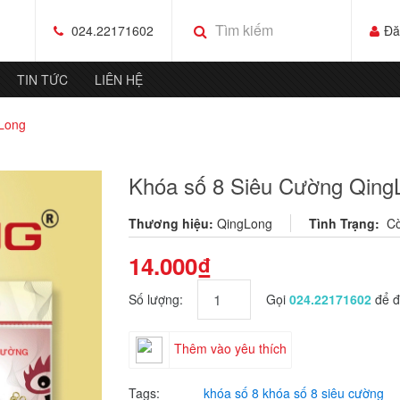
024.22171602
Đă
TIN TỨC
LIÊN HỆ
gLong
Khóa số 8 Siêu Cường Qing
Thương hiệu:
QingLong
Tình Trạng:
C
14.000₫
Số lượng:
Gọi
024.22171602
để đ
Thêm vào yêu thích
Tags:
khóa số 8
khóa số 8 siêu cường