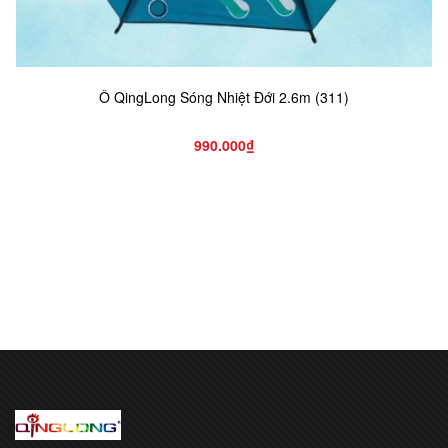
Ô QingLong Sóng Nhiệt Đới 2.6m (311)
990.000₫