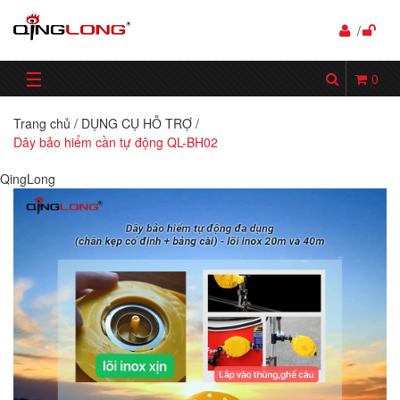
/
☰
0
Trang chủ
/
DỤNG CỤ HỖ TRỢ
/
Dây bảo hiểm cần tự động QL-BH02
QingLong