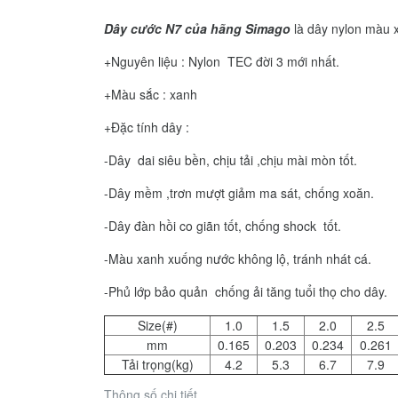
Dây cước N7 của hãng Simago
là dây nylon màu 
+Nguyên liệu : Nylon TEC đời 3 mới nhất.
+Màu sắc : xanh
+Đặc tính dây :
-Dây dai siêu bền, chịu tải ,chịu mài mòn tốt.
-Dây mềm ,trơn mượt giảm ma sát, chống xoăn.
-Dây đàn hồi co giãn tốt, chống shock tốt.
-Màu xanh xuống nước không lộ, tránh nhát cá.
-Phủ lớp bảo quản chống ải tăng tuổi thọ cho dây.
Size(#)
1.0
1.5
2.0
2.5
mm
0.165
0.203
0.234
0.261
Tải trọng(kg)
4.2
5.3
6.7
7.9
Thông số chi tiết