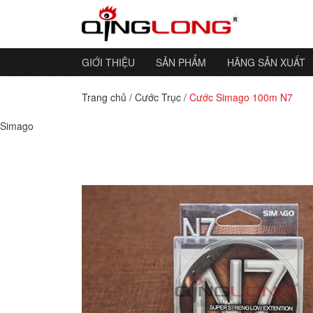
GIỚI THIỆU
SẢN PHẨM
HÃNG SẢN XUẤT
Trang chủ
/
Cước Trục
/
Cước Simago 100m N7
Simago