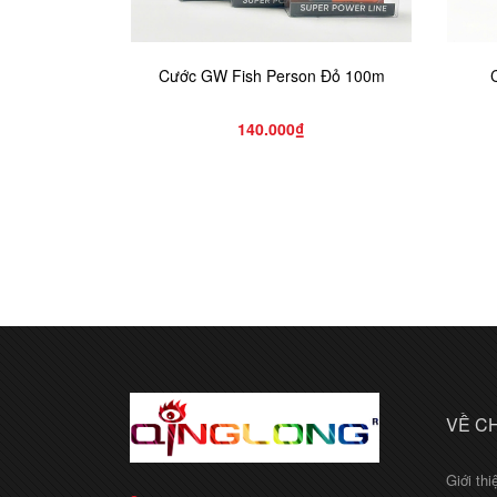
Cước GW Fish Person Đỏ 100m
140.000₫
VỀ C
Giới thi