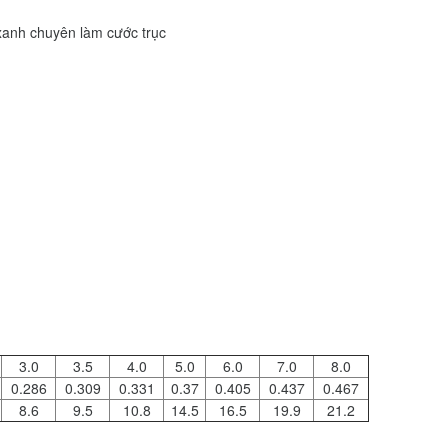
xanh chuyên làm cước trục
3.0
3.5
4.0
5.0
6.0
7.0
8.0
0.286
0.309
0.331
0.37
0.405
0.437
0.467
8.6
9.5
10.8
14.5
16.5
19.9
21.2