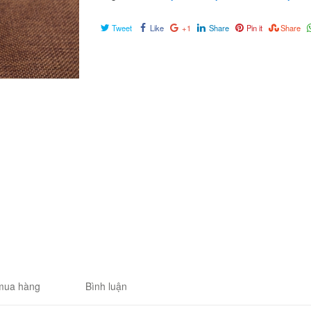
Tweet
Like
+1
Share
Pin it
Share
mua hàng
Bình luận