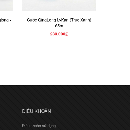
long -
Cước QingLong LyKan (Trục Xanh)
Cước QingLo
65m
230.000₫
ĐIỀU KHOẢN
Điều khoản sử dụng