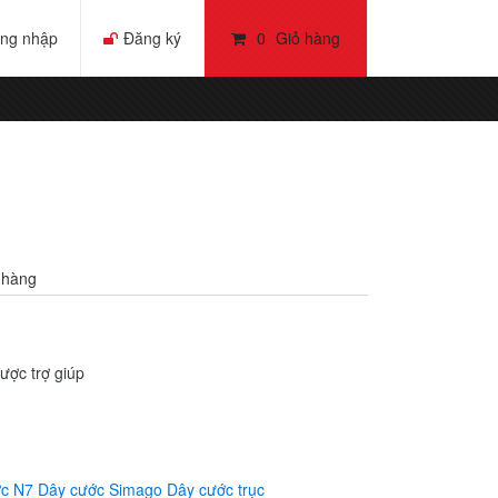
ng nhập
Đăng ký
0
Giỏ hàng
 hàng
ược trợ giúp
ớc N7
Dây cước Simago
Dây cước trục