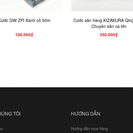
Cước GW ZPI Xanh cỏ 50m
Cước săn hàng KIZAKURA Qing
Chuyên săn cá lớn
100.000₫
350.000₫
HÚNG TÔI
HƯỚNG DẪN
ệu
Hướng dẫn mua hàng