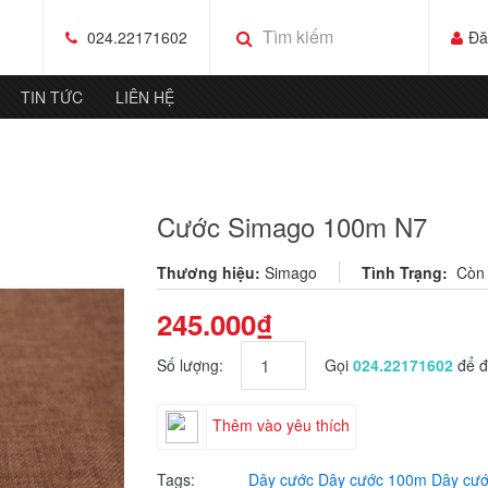
024.22171602
Đă
TIN TỨC
LIÊN HỆ
Cước Simago 100m N7
Thương hiệu:
Simago
Tình Trạng:
Còn
245.000₫
Số lượng:
Gọi
024.22171602
để đ
Thêm vào yêu thích
Tags:
Dây cước
Dây cước 100m
Dây cư