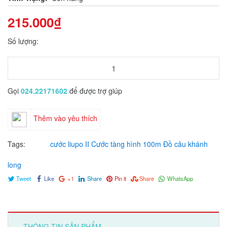
215.000₫
Số lượng:
Gọi
024.22171602
để được trợ giúp
Thêm vào yêu thích
Tags:
cước liupo II
Cước tàng hình 100m
Đồ câu khánh
long
Tweet
Like
+1
Share
Pin it
Share
WhatsApp
THÔNG TIN SẢN PHẨM