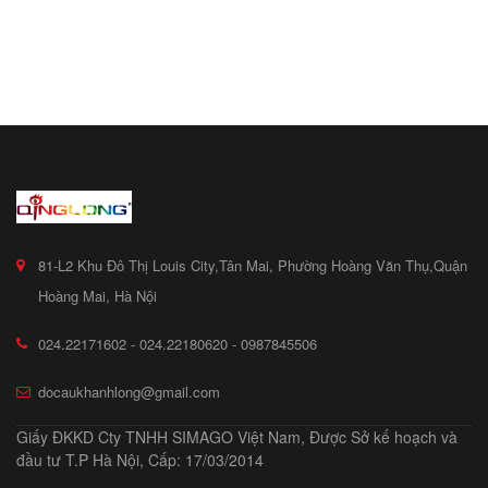
81-L2 Khu Đô Thị Louis City,Tân Mai, Phường Hoàng Văn Thụ,Quận
Hoàng Mai, Hà Nội
024.22171602 - 024.22180620 - 0987845506
docaukhanhlong@gmail.com
Giấy ĐKKD Cty TNHH SIMAGO Việt Nam, Được Sở kế hoạch và
đầu tư T.P Hà Nội, Cấp: 17/03/2014