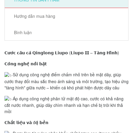
Hướng dẫn mua hàng
Bình luận
𝗖𝘂̛𝗼̛́𝗰 𝗰𝗮̂𝘂 𝗰𝗮́ 𝗤𝗶𝗻𝗴𝗹𝗼𝗻𝗴 𝗟𝗶𝘂𝗽𝗼 (𝗟𝗶𝘂𝗽𝗼 𝗜𝗜 – 𝗧𝗮̀𝗻𝗴 𝗛𝗶̀𝗻𝗵)
𝗖𝗼̂𝗻𝗴 𝗻𝗴𝗵𝗲̣̂ 𝗻𝗼̂̉𝗶 𝗯𝗮̣̂𝘁
Sử dụng công nghệ điểm chấm nhỏ trên bề mặt dây, giúp
cước thay đổi màu sắc theo ánh sáng và môi trường, tạo hiệu ứng
"tàng hình" giữa nước – khiến cá khó phát hiện được dây câu
Áp dụng công nghệ phân tử mật độ cao, cước có khả năng
cắt nước nhanh, giúp dây chìm nhanh và hạn chế bị trôi khi thả
mồi
𝗖𝗵𝗮̂́𝘁 𝗹𝗶𝗲̣̂𝘂 𝘃𝗮̀ đ𝗼̣̂ 𝗯𝗲̂̀𝗻