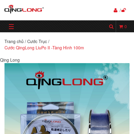
/
☰
0
Trang chủ
/
Cước Trục
/
Cước QingLong LiuPo II -Tàng Hình 100m
Qing Long