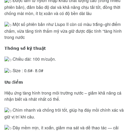
Được làm từ nylon nhập khẩu chất lượng cao (trong nhiều
phiên bản), đảm bảo độ dai và khả năng chịu tải tốt, đồng thời
chống mài mòn, ít bị xoăn và có độ bền dài lâu
Một số phiên bản như Liupo II còn có màu trắng–ghi điểm
chấm, vừa tăng tính thẩm mỹ vừa giữ được đặc tính “tàng hình
trong nước
𝗧𝗵𝗼̂𝗻𝗴 𝘀𝗼̂́ 𝗸𝘆̃ 𝘁𝗵𝘂𝗮̣̂𝘁
Chiều dài: 100 m/cuộn.
Size : 0.6#- 8.0#
𝗨̛𝘂 đ𝗶𝗲̂̉𝗺
Hiệu ứng tàng hình trong môi trường nước – giảm khả năng cá
nhận biết và nhát nhất có thể.
Chìm nhanh và chống trôi tốt, giúp hạ đáy mồi chính xác và
giữ vị trí khi câu.
Dây mềm mịn, ít xoắn, giảm ma sát và dễ thao tác — cải