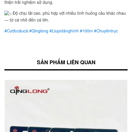
thiện trải nghiệm sử dụng.
Độ chịu tải cao, phù hợp với nhiều tình huống câu khác nhau
— từ cá nhỏ đến cá lớn.
#Cướccâucá
#Qinglong
#Liupotànghình
#100m
#Chuyêntrục
SẢN PHẨM LIÊN QUAN