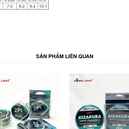
7.0
8.2
9.4
10.7
SẢN PHẨM LIÊN QUAN