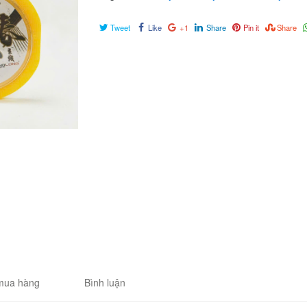
Tweet
Like
+1
Share
Pin it
Share
mua hàng
Bình luận