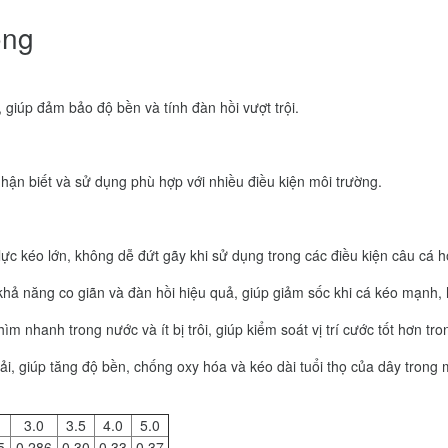
ong
 giúp đảm bảo độ bền và tính đàn hồi vượt trội.
ận biết và sử dụng phù hợp với nhiều điều kiện môi trường.
ực kéo lớn, không dễ đứt gãy khi sử dụng trong các điều kiện câu cá h
hả năng co giãn và đàn hồi hiệu quả, giúp giảm sốc khi cá kéo mạnh, 
hìm nhanh trong nước và ít bị trôi, giúp kiểm soát vị trí cước tốt hơn tr
, giúp tăng độ bền, chống oxy hóa và kéo dài tuổi thọ của dây trong môi
3.0
3.5
4.0
5.0
5
0.286
0.30
0.33
0.37