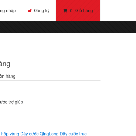
ng nhập
Đăng ký
0
Giỏ hàng
àng
òn hàng
ược trợ giúp
 hộp vàng
Dây cước QingLong
Dây cước trục