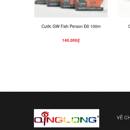
Cước GW Fish Person Đỏ 100m
140.000₫
VỀ C