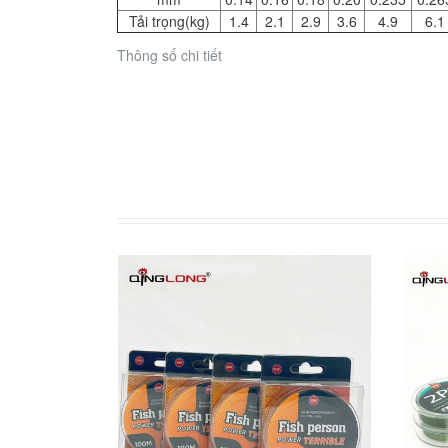
Tải trọng(kg)
1.4
2.1
2.9
3.6
4.9
6.1
Thông số chi tiết