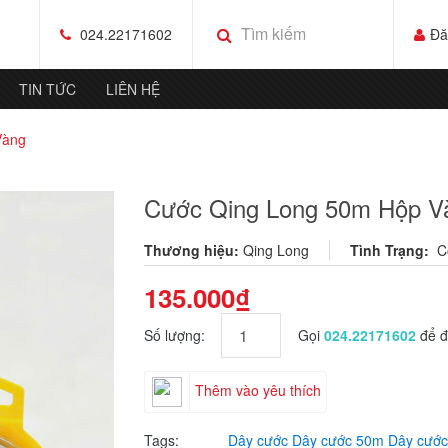
024.22171602
Đă
TIN TỨC
LIÊN HỆ
Vàng
Cước Qing Long 50m Hộp V
Thương hiệu:
Qing Long
Tình Trạng:
C
135.000₫
Số lượng:
Gọi
024.22171602
để đ
Thêm vào yêu thích
Tags:
Dây cước
Dây cước 50m
Dây cước