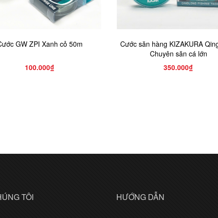
Cước GW ZPI Xanh cỏ 50m
Cước săn hàng KIZAKURA Qing
Chuyên săn cá lớn
100.000₫
350.000₫
HÚNG TÔI
HƯỚNG DẪN