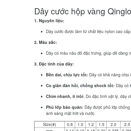
Dây cước hộp vàng Qingl
1. Nguyên liệu:
Dây cước được làm từ chất liệu nylon cao cấp,
2. Màu sắc:
Dây có màu nâu đỏ đặc trưng, giúp dễ dàng nh
3. Đặc tính của dây:
Bền dai, chịu lực tốt:
Dây có khả năng chịu l
Co giãn đàn hồi, chống shock tốt:
Dây có k
Chìm nhanh, ít trôi:
Do đặc tính vật lý, dây c
Phủ lớp bảo quản:
Dây được phủ lớp chống ải
ánh sáng mặt trời và nước
Size(#)
0.8
1.0
1.2
1.5
2.0
2.5
mm
0.14
0.16
0.18
0.20
0.235
0.26