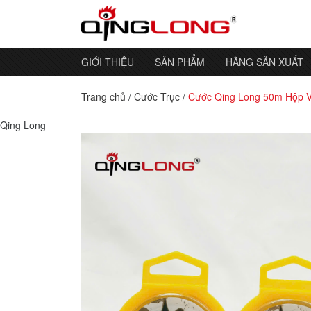
GIỚI THIỆU
SẢN PHẨM
HÃNG SẢN XUẤT
Trang chủ
/
Cước Trục
/
Cước Qing Long 50m Hộp 
Qing Long