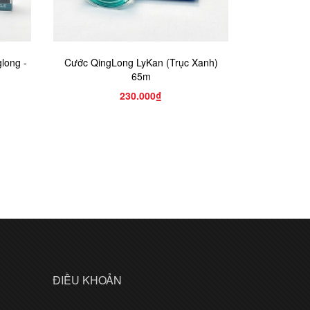
long -
Cước QingLong LyKan (Trục Xanh)
Cước QingLo
65m
230.000₫
ĐIỀU KHOẢN