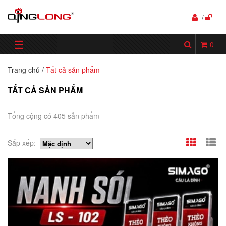
/
☰
0
Trang chủ
/
Tất cả sản phẩm
TẤT CẢ SẢN PHẨM
Tổng cộng có 405 sản phẩm
Sắp xếp: