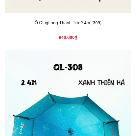
Ô QingLong Thanh Trà 2.4m (309)
940.000₫