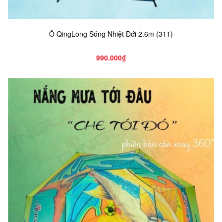
Ô QingLong Sóng Nhiệt Đới 2.6m (311)
990.000₫