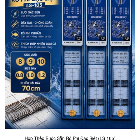
Hộp Thẻo Buộc Sẵn Rô Phi Đặc Biệt (LS-105)