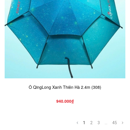
Ô QingLong Xanh Thiên Hà 2.4m (308)
940.000₫
1
2
3
...
45