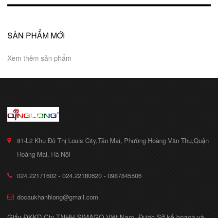
SẢN PHẨM MỚI
Xem thêm sản phẩm
81-L2 Khu Đô Thị Louis City,Tân Mai, Phường Hoàng Văn Thụ,Quận
Hoàng Mai, Hà Nội
024.22171602 - 024.22180620 - 0987845506
docaukhanhlong@gmail.com
Giấy ĐKKD Cty TNHH SIMAGO Việt Nam, Được Sở kế hoạch và