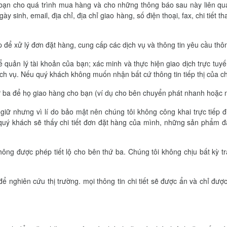
của bạn cho quá trình mua hàng và cho những thông báo sau này liên 
ày sinh, email, địa chỉ, địa chỉ giao hàng, số điện thoại, fax, chi tiết th
p để xử lý đơn đặt hàng, cung cấp các dịch vụ và thông tin yêu cầu th
ể quản lý tài khoản của bạn; xác minh và thực hiện giao dịch trực t
ch vụ. Nếu quý khách không muốn nhận bất cứ thông tin tiếp thị của chún
hứ ba để họ giao hàng cho bạn (ví dụ cho bên chuyển phát nhanh hoặc 
 giữ nhưng vì lí do bảo mật nên chúng tôi không công khai trực tiếp đ
quý khách sẽ thấy chi tiết đơn đặt hàng của mình, những sản phẩm đ
ông được phép tiết lộ cho bên thứ ba. Chúng tôi không chịu bất kỳ 
để nghiên cứu thị trường. mọi thông tin chi tiết sẽ được ẩn và chỉ đư