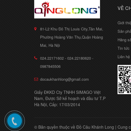
VỀ C
Giới thi
81-L2 Khu Đô Thị Louis City,Tân Mai,
Sản ph
Phường Hoàng Văn Thụ,Quận Hoàng
Hãng sả
Mai, Hà Nội
Tin tức
Liên hệ
024.22171602 - 024.22180620 -
0987845506
docaukhanhlong@gmail.com
Giấy ĐKKD Cty TNHH SIMAGO Việt
Nam, Được Sở kế hoạch và đầu tư T.P
Hà Nội, Cấp: 17/03/2014
© Bản quyền thuộc về Đồ Câu Khánh Long
|
Cung c