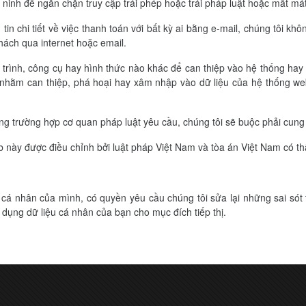
 ninh để ngăn chặn truy cập trái phép hoặc trái pháp luật hoặc mất mát
in chi tiết về việc thanh toán với bất kỳ ai bằng e-mail, chúng tôi k
khách qua internet hoặc email.
trình, công cụ hay hình thức nào khác để can thiệp vào hệ thống hay 
 nhằm can thiệp, phá hoại hay xâm nhập vào dữ liệu của hệ thống web
ong trường hợp cơ quan pháp luật yêu cầu, chúng tôi sẽ buộc phải cung
b này được điều chỉnh bởi luật pháp Việt Nam và tòa án Việt Nam có 
 cá nhân của mình, có quyền yêu cầu chúng tôi sửa lại những sai sót 
ụng dữ liệu cá nhân của bạn cho mục đích tiếp thị.