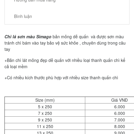
Bình luận
Chì lá sơn màu Simago
bản mỏng dễ quấn và được sơn màu
tránh chì bám vào tay bảo vệ sức khỏe , chuyên dùng trong câu
tay
+Bản chì lát mỏng đẹp dễ quấn với nhiều loại thanh quấn chì kể
cả loại mềm
+Có nhiều kích thước phù hợp với nhiều size thanh quấn chì
Size (mm)
Giá VNĐ
5 x 250
6.000
7 x 250
6.000
9 x 250
7.000
11 x 250
8.000
13 x 250
9.000