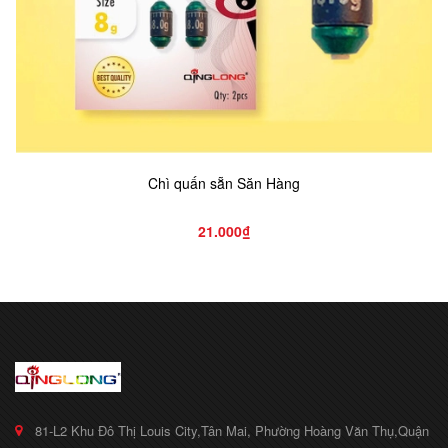
Chì quấn sẵn Săn Hàng
21.000₫
81-L2 Khu Đô Thị Louis City,Tân Mai, Phường Hoàng Văn Thụ,Quận