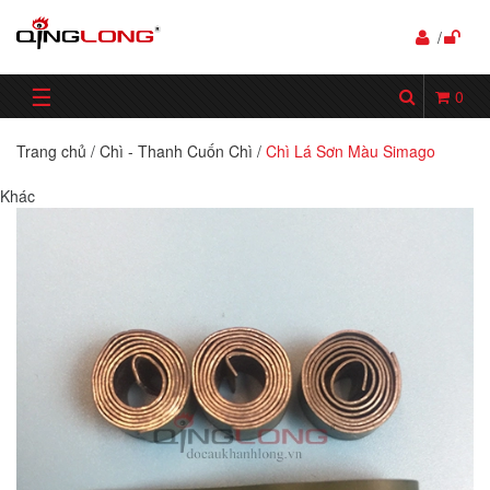
/
☰
0
Trang chủ
/
Chì - Thanh Cuốn Chì
/
Chì Lá Sơn Màu Simago
Khác