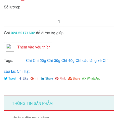
Số lượng:
Gọi
024.22171602
để được trợ giúp
Thêm vào yêu thích
Tags:
Chì
Chì 20g
Chì 30g
Chì 40g
Chì câu lăng xê
Chì
câu lục
Chì Hạt
Tweet
Like
+1
Share
Pin it
Share
WhatsApp
THÔNG TIN SẢN PHẨM
Hướng dẫn mua hàng