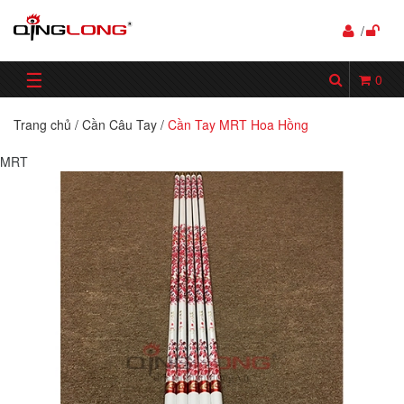
/
☰
0
Trang chủ
/
Cần Câu Tay
/
Cần Tay MRT Hoa Hồng
MRT