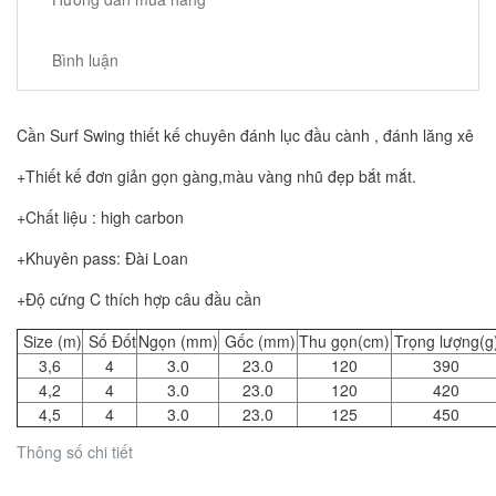
Bình luận
Cần Surf Swing thiết kế chuyên đánh lục đầu cành , đánh lăng xê
+Thiết kế đơn giản gọn gàng,màu vàng nhũ đẹp bắt mắt.
+Chất liệu : high carbon
+Khuyên pass: Đài Loan
+Độ cứng C thích hợp câu đầu cần
Size (m)
Số Đốt
Ngọn (mm)
Gốc (mm)
Thu gọn(cm)
Trọng lượng(g
3,6
4
3.0
23.0
120
390
4,2
4
3.0
23.0
120
420
4,5
4
3.0
23.0
125
450
Thông số chi tiết