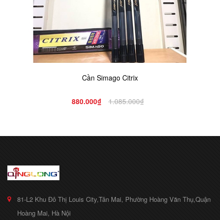
Cần Simago Citrix
880.000₫
1.085.000₫
81-L2 Khu Đô Thị Louis City,Tân Mai, Phường Hoàng Văn Thụ,Quận
Hoàng Mai, Hà Nội