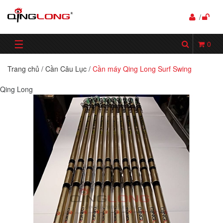
/
☰
0
Trang chủ
/
Cần Câu Lục
/
Cần máy Qing Long Surf Swing
Qing Long