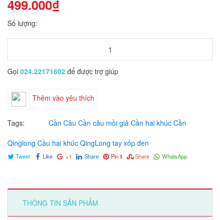
499.000₫
Số lượng:
Gọi
024.22171602
để được trợ giúp
Thêm vào yêu thích
Tags:
Cần Câu
Cần câu mồi giả
Cần hai khúc
Cần
Qinglong
Cầu hai khúc QingLong tay xốp đen
Tweet
Like
+1
Share
Pin it
Share
WhatsApp
THÔNG TIN SẢN PHẨM