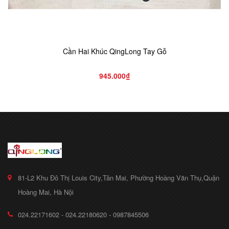
Cần Hai Khúc QingLong Tay Gỗ
945.000₫
81-L2 Khu Đô Thị Louis City,Tân Mai, Phường Hoàng Văn Thụ,Quận
Hoàng Mai, Hà Nội
024.22171602 - 024.22180620 - 0987845506