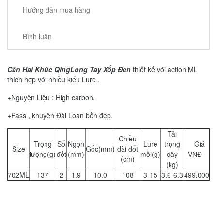
Hướng dẫn mua hàng
Bình luận
Cần Hai Khúc QingLong Tay Xốp Đen
thiết kế với action ML
thích hợp với nhiều kiểu Lure .
+Nguyện Liệu : High carbon.
+Pass , khuyên Đài Loan bền đẹp.
Tải
Chiều
Trọng
Số
Ngọn
Lure
trọng
Giá
Size
Gốc(mm)
dài đốt
lượng(g)
đốt
(mm)
mồi(g)
dây
VNĐ
(cm)
(kg)
702ML
137
2
1.9
10.0
108
3-15
3.6-6.3
499.000