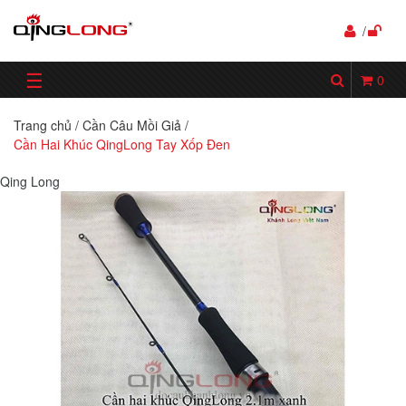
/
☰
0
Trang chủ
/
Cần Câu Mồi Giả
/
Cần Hai Khúc QingLong Tay Xốp Đen
Qing Long