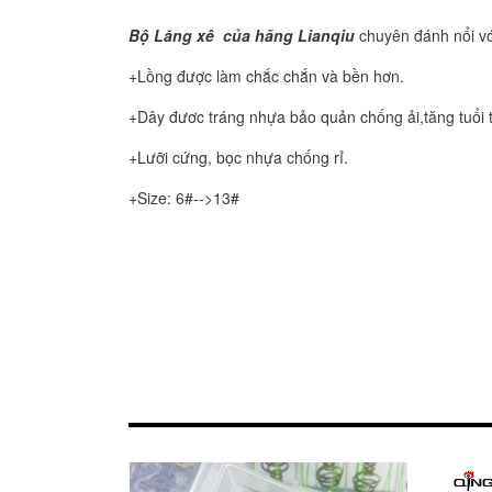
Bộ Lăng xê của hãng Lianqiu
chuyên đánh nổi với 
+Lồng được làm chắc chắn và bền hơn.
+Dây đươc tráng nhựa bảo quản chống ải,tăng tuổi 
+Lưỡi cứng, bọc nhựa chống rỉ.
+Size: 6#-->13#