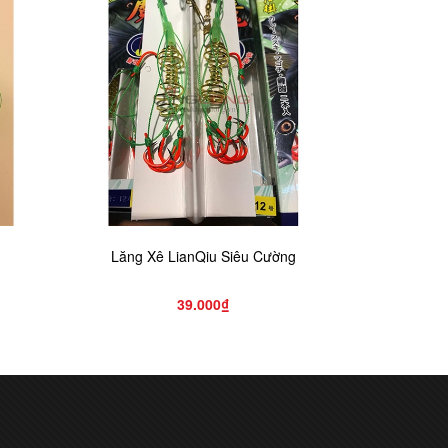
Lăng Xê LianQiu Siêu Cường
Bộ Lăng X
39.000₫