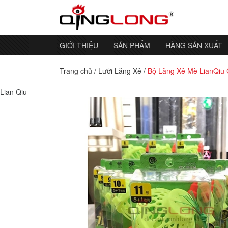
GIỚI THIỆU
SẢN PHẨM
HÃNG SẢN XUẤT
Trang chủ
/
Lưỡi Lăng Xê
/
Bộ Lăng Xê Mè LianQiu
Lian Qiu