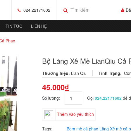
024.22171602
Đă
TIN TỨC
LIÊN HỆ
 Cả Phao
Bộ Lăng Xê Mè LianQiu Cả 
Thương hiệu:
Lian Qiu
Tình Trạng:
Còn
45.000₫
Số lượng:
Gọi
024.22171602
để đ
Thêm vào yêu thích
Tags:
Bom mè cả phao
Lăng Xê mè cả 