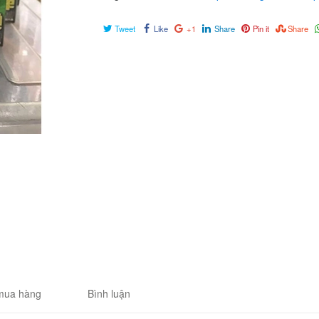
Tweet
Like
+1
Share
Pin it
Share
mua hàng
Bình luận