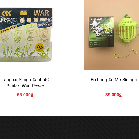
Lăng xê Simgo Xanh 4C
Bộ Lăng Xê Mè Simago
Buster_War_Power
55.000₫
39.000₫