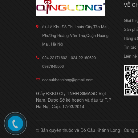
VỀ C
Giới thi
81-L2 Khu Đô Thị Louis City,Tân Mai,
Sản ph
Phường Hoàng Văn Thụ,Quận Hoàng
Hãng sả
Mai, Hà Nội
Tin tức
Liên hệ
024.22171602 - 024.22180620 -
0987845506
docaukhanhlong@gmail.com
Giấy ĐKKD Cty TNHH SIMAGO Việt
Nam, Được Sở kế hoạch và đầu tư T.P
Hà Nội, Cấp: 17/03/2014
© Bản quyền thuộc về Đồ Câu Khánh Long
|
Cung c