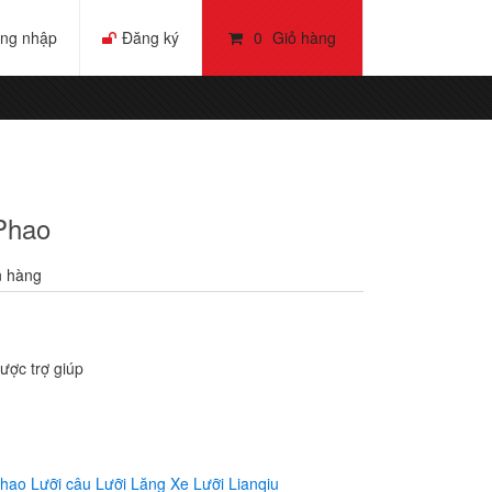
ng nhập
Đăng ký
0
Giỏ hàng
Phao
 hàng
ược trợ giúp
phao
Lưỡi câu
Lưỡi Lăng Xe
Lưỡi Lianqiu